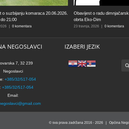
t o suzbijanju komaraca 20.06.2026.
Obavijest o radu dimnjačars
 do 21:00
obrta Eko-Dim
 2026
|
0 komentara
23 travnja, 2026
|
0 komentara
NA NEGOSLAVCI
IZABERI JEZIK
Traži
ovarska 7, 32 239
Negoslavci
e:
+385/32/517-054
:
+385/32/517-054
Email:
negoslavci@gmail.com
© sva prava zadržana 2016 -
2026 | Općina Nego