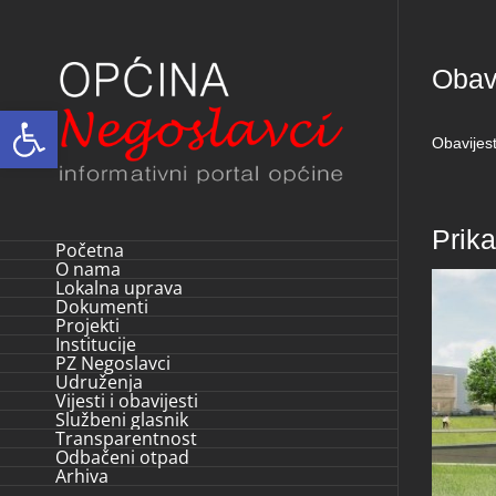
Skip
to
Obavi
content
Open toolbar
Obavijes
Prik
Početna
O nama
Lokalna uprava
Dokumenti
Projekti
Institucije
PZ Negoslavci
Udruženja
Vijesti i obavijesti
Službeni glasnik
Transparentnost
Odbačeni otpad
Arhiva