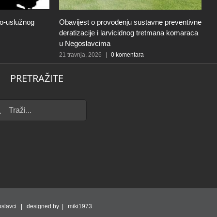
ko-uslužnog
Obavijest o provođenju sustavne preventivne
J
deratizacije i larvicidnog tretmana komaraca
o
u Negoslavcima
k
V
21 travnja, 2026
|
0 komentara
g
PRETRAŽITE
20
...
slavci | designed by | miki1973