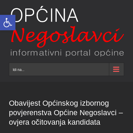
Skip
to
Open toolbar
content
Idi na...
Obavijest Općinskog izbornog
povjerenstva Općine Negoslavci –
ovjera očitovanja kandidata