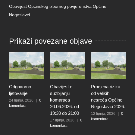
Obavijest Općinskog izbornog povjerenstva Općine
Negoslavci
Prikaži povezane objave
Odgovorno
Obavijest o
Procjena rizika
O
ljetovanje
suzbijanju
od velikih
d
komaraca
nesreća Općine
r
24 lipnja, 2026
|
0
komentara
20.06.2026. od
Negoslavci 2026.
r
19:30 do 21:00
n
12 lipnja, 2026
|
0
komentara
O
17 lipnja, 2026
|
0
komentara
N
5