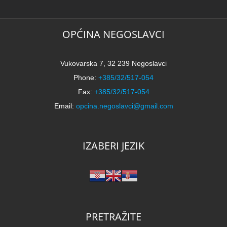
k
OPĆINA NEGOSLAVCI
Vukovarska 7, 32 239 Negoslavci
Phone:
+385/32/517-054
Fax:
+385/32/517-054
Email:
opcina.negoslavci@gmail.com
IZABERI JEZIK
PRETRAŽITE