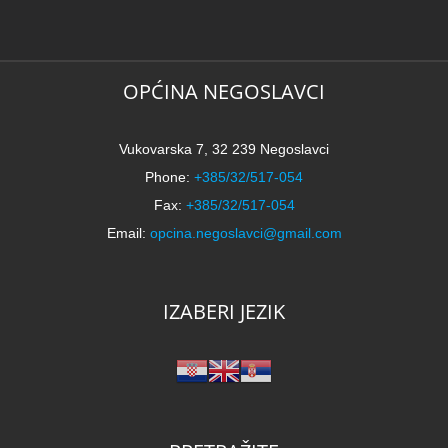
k
N
2
k
OPĆINA NEGOSLAVCI
Vukovarska 7, 32 239 Negoslavci
Phone:
+385/32/517-054
Fax:
+385/32/517-054
Email:
opcina.negoslavci@gmail.com
IZABERI JEZIK