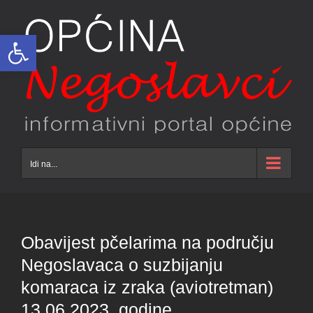
Skip
to
Open toolbar
content
Idi na...
Obavijest pčelarima na području
Negoslavaca o suzbijanju
komaraca iz zraka (aviotretman)
13.06.2023. godine