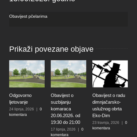
Obavijest pčelarima
Prikaži povezane objave
Odgovorno
Obavijest o
Obavijest o radu
O
ljetovanje
suzbijanju
dimnjačarsko-
p
komaraca
uslužnog obrta
s
24 lipnja, 2026
|
0
komentara
20.06.2026. od
Eko-Dim
p
19:30 do 21:00
d
23 travnja, 2026
|
0
komentara
l
17 lipnja, 2026
|
0
komentara
t