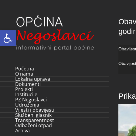
Skip
to
Obavi
content
godi
Open toolbar
Obavijest
Obavijest
Početna
O nama
Lokalna uprava
Dokumenti
Projekti
Institucije
Prik
PZ Negoslavci
Udruženja
Vijesti i obavijesti
Službeni glasnik
Transparentnost
Odbačeni otpad
Arhiva