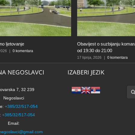
o ljetovanje
Obavijest o suzbijanju komar
od 19:30 do 21:00
 2026
|
0 komentara
17 lipnja, 2026
|
0 komentara
NA NEGOSLAVCI
IZABERI JEZIK
Traži
ovarska 7, 32 239
Negoslavci
e:
+385/32/517-054
:
+385/32/517-054
Email:
negoslavci@gmail.com