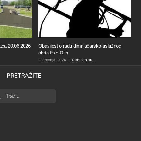
aca 20.06.2026.
Obavijest o radu dimnjačarsko-uslužnog
O
obrta Eko-Dim
d
u
23 travnja, 2026
|
0 komentara
21
PRETRAŽITE
...