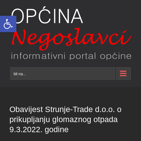
Skip
to
Open toolbar
content
Idi na...
Obavijest Strunje-Trade d.o.o. o
prikupljanju glomaznog otpada
9.3.2022. godine