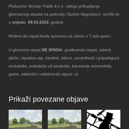
Poduzeće Strunje-Trade d.o.o. uslugu prikupljanja
glomaznog otpada na području Općine Negoslavci izvršiti će
u
srijedu 09.03.2022.
godine.
Molimo da otpad bude spreman za odvoz u 7 sati ujutro .
U glomazni otpad
NE SPADA:
građevinski otpad, salonit
ploče, otpadna ulja, kiseline, lakovi, razrjeđivači i pripadajuća
ambalaža, ambalaža od pesticida, karoserije automobila,
gume, električni i elektronski otpad i sl.
Prikaži povezane objave