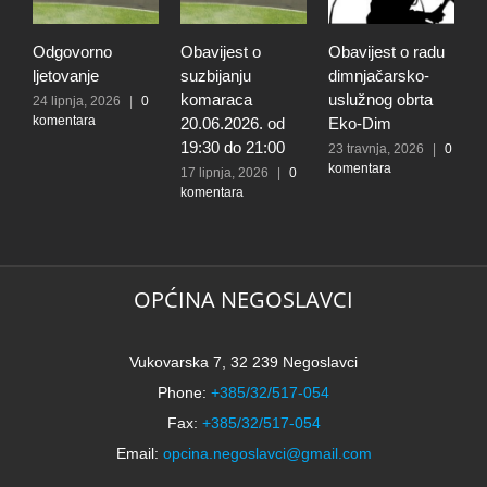
Odgovorno
Obavijest o
Obavijest o radu
O
ljetovanje
suzbijanju
dimnjačarsko-
p
komaraca
uslužnog obrta
s
24 lipnja, 2026
|
0
komentara
20.06.2026. od
Eko-Dim
p
19:30 do 21:00
d
23 travnja, 2026
|
0
komentara
l
17 lipnja, 2026
|
0
komentara
t
k
N
2
k
OPĆINA NEGOSLAVCI
Vukovarska 7, 32 239 Negoslavci
Phone:
+385/32/517-054
Fax:
+385/32/517-054
Email:
opcina.negoslavci@gmail.com