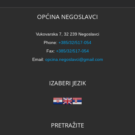
N
2
k
OPĆINA NEGOSLAVCI
Vukovarska 7, 32 239 Negoslavci
Phone:
+385/32/517-054
Fax:
+385/32/517-054
Email:
opcina.negoslavci@gmail.com
IZABERI JEZIK
PRETRAŽITE