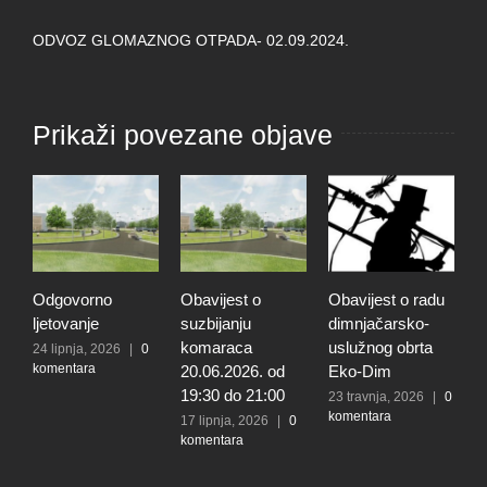
ODVOZ GLOMAZNOG OTPADA- 02.09.2024.
Prikaži povezane objave
Odgovorno
Obavijest o
Obavijest o radu
O
ljetovanje
suzbijanju
dimnjačarsko-
p
komaraca
uslužnog obrta
s
24 lipnja, 2026
|
0
komentara
20.06.2026. od
Eko-Dim
p
19:30 do 21:00
d
23 travnja, 2026
|
0
komentara
l
17 lipnja, 2026
|
0
komentara
t
k