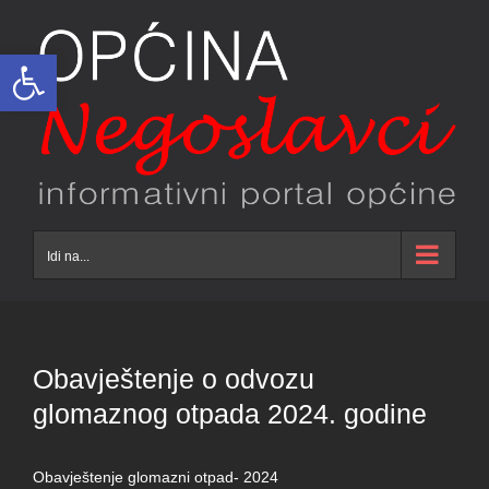
Skip
to
Open toolbar
content
Idi na...
Obavještenje o odvozu
glomaznog otpada 2024. godine
Obavještenje glomazni otpad- 2024