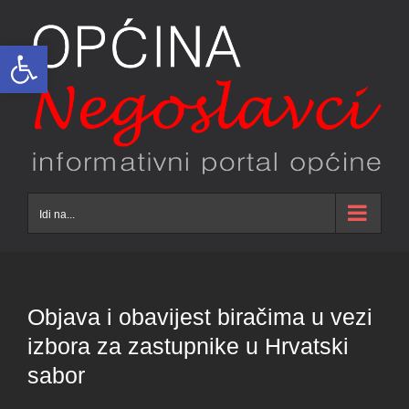
Skip
to
Open toolbar
content
Idi na...
Objava i obavijest biračima u vezi
izbora za zastupnike u Hrvatski
sabor