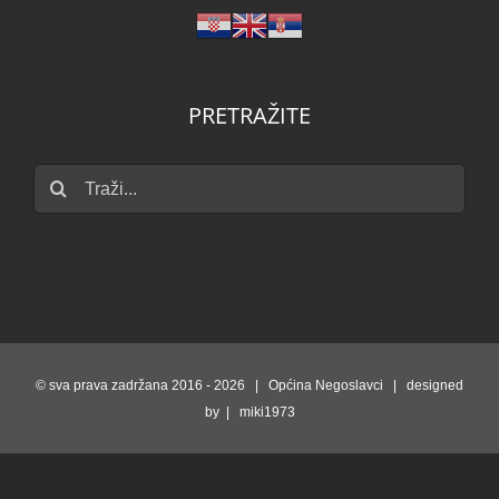
PRETRAŽITE
Traži...
© sva prava zadržana 2016 -
2026 | Općina Negoslavci | designed
by | miki1973