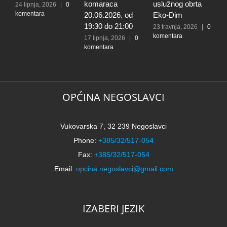
komaraca
uslužnog obrta
s
24 lipnja, 2026
|
0
komentara
20.06.2026. od
Eko-Dim
p
19:30 do 21:00
d
23 travnja, 2026
|
0
komentara
l
17 lipnja, 2026
|
0
komentara
t
k
N
2
k
OPĆINA NEGOSLAVCI
Vukovarska 7, 32 239 Negoslavci
Phone:
+385/32/517-054
Fax:
+385/32/517-054
Email:
opcina.negoslavci@gmail.com
IZABERI JEZIK