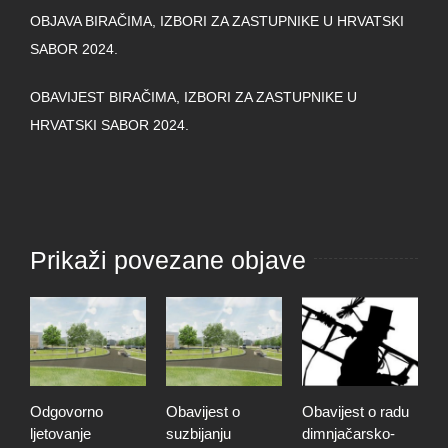
OBJAVA BIRAČIMA, IZBORI ZA ZASTUPNIKE U HRVATSKI
SABOR 2024.
OBAVIJEST BIRAČIMA, IZBORI ZA ZASTUPNIKE U
HRVATSKI SABOR 2024.
Prikaži povezane objave
Odgovorno
Obavijest o
Obavijest o radu
O
ljetovanje
suzbijanju
dimnjačarsko-
p