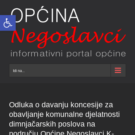
Skip
to
Open toolbar
content
Idi na...
Odluka o davanju koncesije za
obavljanje komunalne djelatnosti
dimnjačarskih poslova na
području Općine Negoslavci K-