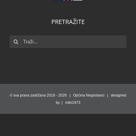
PRETRAŽITE
Traži...
© sva prava zadržana 2016 -
2026 | Općina Negoslavci | designed
by | miki1973