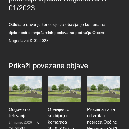
01/2023
Odluka o davanju koncesije za obavljanje komunalne
djelatnosti dimnjačarskih poslova na području Općine
Negoslavci K-01 2023
Prikaži povezane objave
Odgovorno
Obavijest o
Procjena rizika
O
ljetovanje
suzbijanju
od velikih
d
komaraca
nesreća Općine
r
24 lipnja, 2026
|
0
komentara
20.06.2026. od
Negoslavci 2026.
r