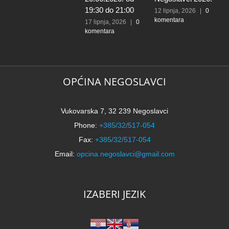
19:30 do 21:00
n
12 lipnja, 2026
|
0
komentara
O
17 lipnja, 2026
|
0
komentara
N
5
k
OPĆINA NEGOSLAVCI
Vukovarska 7, 32 239 Negoslavci
Phone:
+385/32/517-054
Fax:
+385/32/517-054
Email:
opcina.negoslavci@gmail.com
IZABERI JEZIK