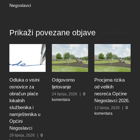
Negoslavci
Prikaži povezane objave
Odluka o visini
Odgovorno
Procjena rizika
O
osnovice za
ljetovanje
od velikih
d
obračun plaće
nesreća Općine
r
24 lipnja, 2026
|
0
komentara
lokalnih
Negoslavci 2026.
r
službenika i
n
12 lipnja, 2026
|
0
komentara
namještenika u
O
Općini
N
Negoslavci
5
k
29 lipnja, 2026
|
0