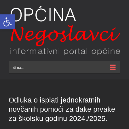
Skip
to
Open toolbar
content
Idi na...
Odluka o isplati jednokratnih
novčanih pomoći za đake prvake
za školsku godinu 2024./2025.