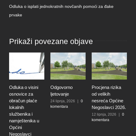
Odluka o isplati jednokratnih novčanih pomoći za đake
prvake
Prikaži povezane objave
Odluka o visini
Odgovorno
Procjena rizika
O
osnovice za
ljetovanje
od velikih
d
obračun plaće
nesreća Općine
r
24 lipnja, 2026
|
0
komentara
lokalnih
Negoslavci 2026.
r
službenika i
n
12 lipnja, 2026
|
0
komentara
namještenika u
O
Općini
N
Negoslavci
5