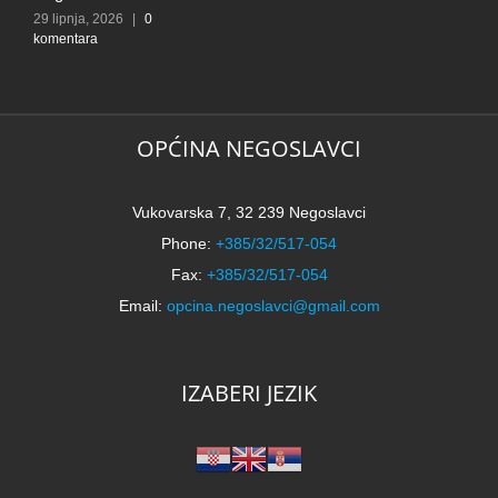
k
29 lipnja, 2026
|
0
komentara
OPĆINA NEGOSLAVCI
Vukovarska 7, 32 239 Negoslavci
Phone:
+385/32/517-054
Fax:
+385/32/517-054
Email:
opcina.negoslavci@gmail.com
IZABERI JEZIK