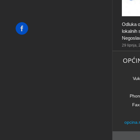
Odluka o
Facebook
lokalnih
Negosla
29 lipnja,
OPĆI
Vuk
Phon
Fax
opcina.