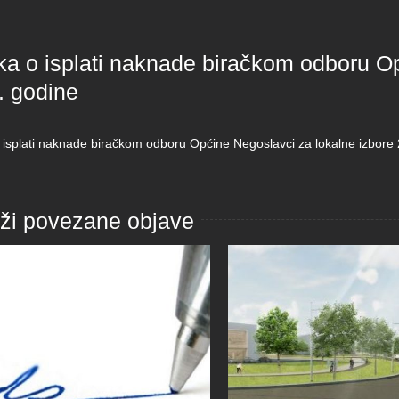
ka o isplati naknade biračkom odboru Op
. godine
 isplati naknade biračkom odboru Općine Negoslavci za lokalne izbore
aži povezane objave