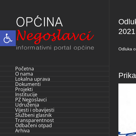
Skip
to
Odlu
content
2021
Open toolbar
Odluka o
Početna
O nama
Prik
Lokalna uprava
Dokumenti
Projekti
Institucije
PZ Negoslavci
Udruženja
Vijesti i obavijesti
Službeni glasnik
Transparentnost
Odbačeni otpad
Arhiva