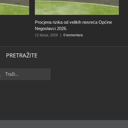
Procjena rizika od velikih nesreća Općine
O
Negoslavci 2026.
o
12 lipnja, 2026
|
0 komentara
5 
PRETRAŽITE
...