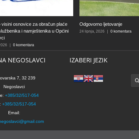
 visini osnovice za obračun plaće
Odgovorno ljetovanje
 službenika i namještenika u Općini
24 lipnja, 2026
|
0 komentara
vci
 2026
|
0 komentara
NA NEGOSLAVCI
IZABERI JEZIK
Traži
ovarska 7, 32 239
Negoslavci
e:
+385/32/517-054
:
+385/32/517-054
Email:
negoslavci@gmail.com