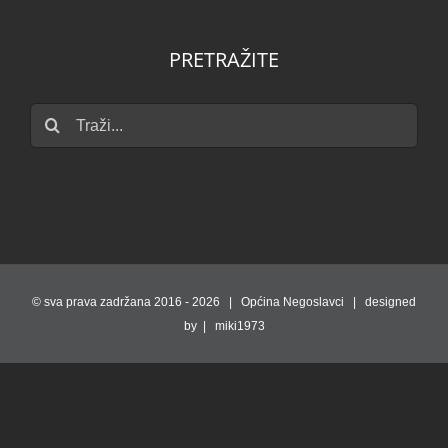
PRETRAŽITE
Traži...
© sva prava zadržana 2016 -
2026 | Općina Negoslavci | designed
by | miki1973