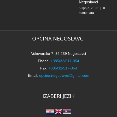
k
Negoslavci
5 lipnja, 2026
|
0
komentara
OPĆINA NEGOSLAVCI
Vukovarska 7, 32 239 Negoslavci
Phone:
+385/32/517-054
Fax:
+385/32/517-054
Email:
opcina.negoslavci@gmail.com
IZABERI JEZIK