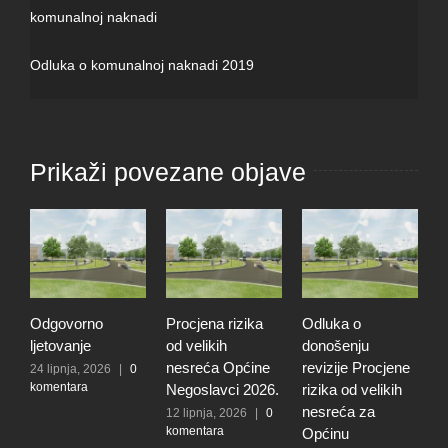
komunalnoj naknadi
Odluka o komunalnoj naknadi 2019
Prikaži povezane objave
Odgovorno
Procjena rizika
Odluka o
T
ljetovanje
od velikih
donošenju
u
nesreća Općine
revizije Procjene
p
24 lipnja, 2026
|
0
komentara
Negoslavci 2026.
rizika od velikih
O
nesreća za
N
12 lipnja, 2026
|
0
komentara
Općinu
1