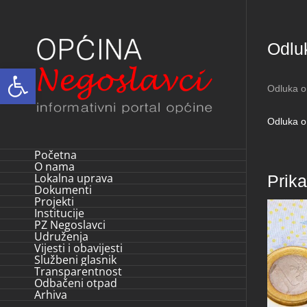
Skip
to
Odlu
content
Open toolbar
Odluka o
Odluka o
Početna
O nama
Lokalna uprava
Prik
Dokumenti
Projekti
Institucije
PZ Negoslavci
Udruženja
Vijesti i obavijesti
Službeni glasnik
Transparentnost
Odbačeni otpad
Arhiva