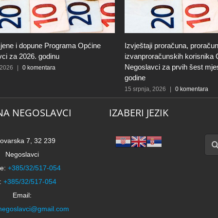
jene i dopune Programa Općine
Izvještaji proračuna, proračun
ci za 2026. godinu
izvanproračunskih korisnika
Negoslavci za prvih šest mje
 2026
|
0 komentara
godine
15 srpnja, 2026
|
0 komentara
NA NEGOSLAVCI
IZABERI JEZIK
Traži
ovarska 7, 32 239
Negoslavci
e:
+385/32/517-054
:
+385/32/517-054
Email:
negoslavci@gmail.com