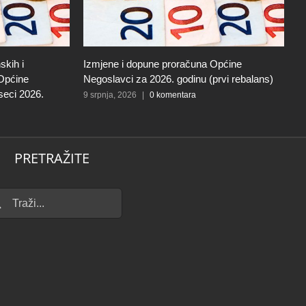
skih i
Izmjene i dopune proračuna Općine
P
 Općine
Negoslavci za 2026. godinu (prvi rebalans)
N
seci 2026.
9 srpnja, 2026
|
0 komentara
12
PRETRAŽITE
...