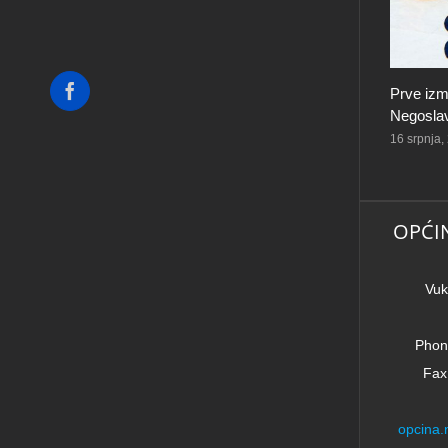
Facebook
Prve izm
Negoslav
16 srpnja,
OPĆI
Vuk
Phon
Fax
opcina.