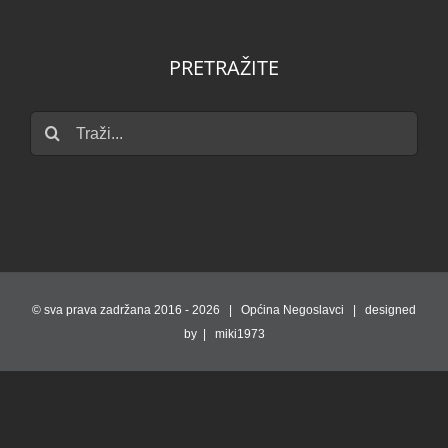
PRETRAŽITE
Traži...
© sva prava zadržana 2016 -
2026 | Općina Negoslavci | designed
by | miki1973