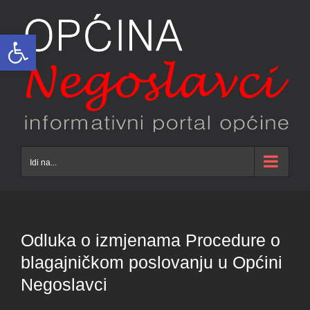
Skip
to
Open toolbar
content
Idi na...
Odluka o izmjenama Procedure o
blagajničkom poslovanju u Općini
Negoslavci