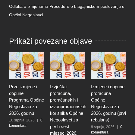
Odluka o izmjenama Procedure o blagajničkom poslovanju u
Općini Negoslavci
Prikaži povezane objave
Prve izmjene i
Izvještaji
Izmjene i dopune
I
dopune
proračuna,
proračuna
i
Programa Općine
proračunskih i
Općine
p
Negoslavci za
izvanproračunskih
Negoslavci za
N
2026. godinu
korisnika Općine
2026. godinu (prvi
2
Negoslavci za
rebalans)
16 srpnja, 2026
|
0
2
komentara
k
prvih šest
9 srpnja, 2026
|
0
komentara
mjeseci 2026.