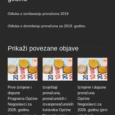
Odluka o izvršavanju proračuna 2019
Odluka o donošenju proračuna za 2019. godinu
Prikaži povezane objave
Prve izmjene i
Izvještaji
Izmjene i dopune
I
dopune
proračuna,
proračuna
i
Programa Općine
proračunskih i
Općine
p
Negoslavci za
izvanproračunskih
Negoslavci za
N
2026. godinu
korisnika Općine
2026. godinu (prvi
2