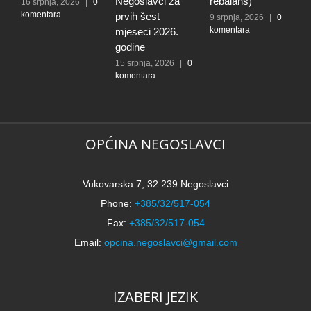
Negoslavci za
rebalans)
16 srpnja, 2026
|
0
2
komentara
k
prvih šest
9 srpnja, 2026
|
0
komentara
mjeseci 2026.
godine
15 srpnja, 2026
|
0
komentara
OPĆINA NEGOSLAVCI
Vukovarska 7, 32 239 Negoslavci
Phone:
+385/32/517-054
Fax:
+385/32/517-054
Email:
opcina.negoslavci@gmail.com
IZABERI JEZIK