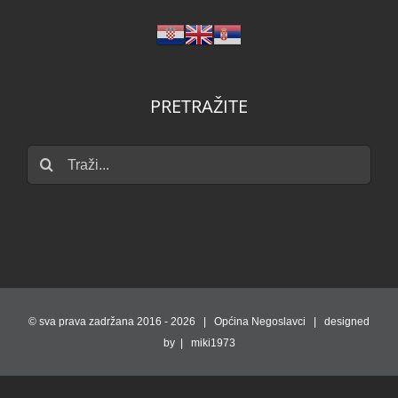
PRETRAŽITE
Traži...
© sva prava zadržana 2016 -
2026 | Općina Negoslavci | designed
by | miki1973