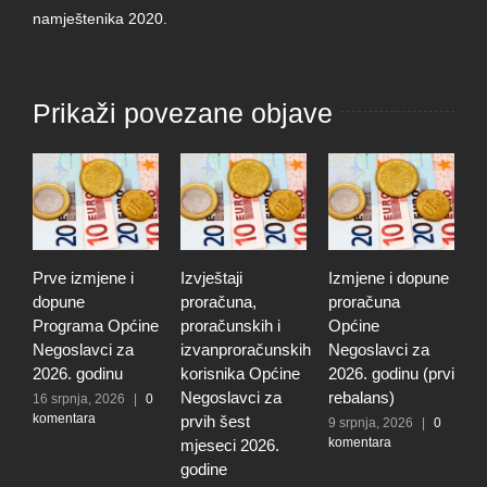
namještenika 2020.
Prikaži povezane objave
Prve izmjene i
Izvještaji
Izmjene i dopune
P
dopune
proračuna,
proračuna
o
Programa Općine
proračunskih i
Općine
n
Negoslavci za
izvanproračunskih
Negoslavci za
N
2026. godinu
korisnika Općine
2026. godinu (prvi
1
k
Negoslavci za
rebalans)
16 srpnja, 2026
|
0
komentara
prvih šest
9 srpnja, 2026
|
0
komentara
mjeseci 2026.
godine