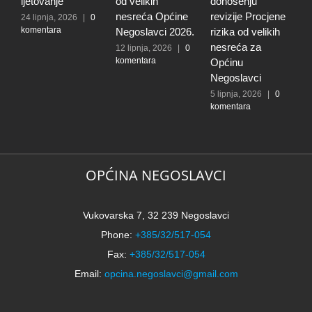
ljetovanje
od velikih
donošenju
u
nesreća Općine
revizije Procjene
p
24 lipnja, 2026
|
0
komentara
Negoslavci 2026.
rizika od velikih
O
nesreća za
N
12 lipnja, 2026
|
0
komentara
Općinu
1
k
Negoslavci
5 lipnja, 2026
|
0
komentara
OPĆINA NEGOSLAVCI
Vukovarska 7, 32 239 Negoslavci
Phone:
+385/32/517-054
Fax:
+385/32/517-054
Email:
opcina.negoslavci@gmail.com