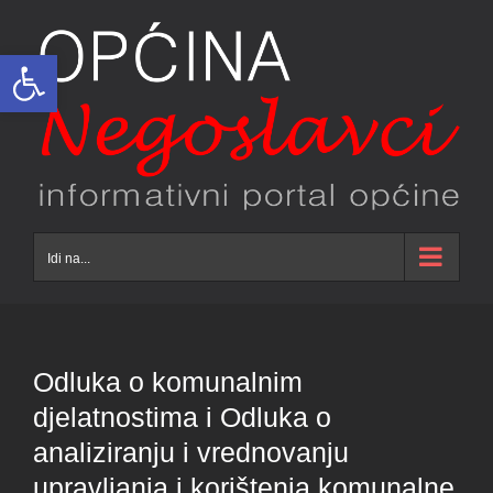
Skip
to
Open toolbar
content
Idi na...
Odluka o komunalnim
djelatnostima i Odluka o
analiziranju i vrednovanju
upravljanja i korištenja komunalne