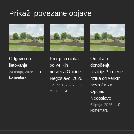
Prikaži povezane objave
Odgovorno
Procjena rizika
Odluka o
T
ljetovanje
od velikih
donošenju
u
nesreća Općine
revizije Procjene
p
24 lipnja, 2026
|
0
komentara
Negoslavci 2026.
rizika od velikih
O
nesreća za
N
12 lipnja, 2026
|
0
komentara
Općinu
1
k
Negoslavci
5 lipnja, 2026
|
0
komentara