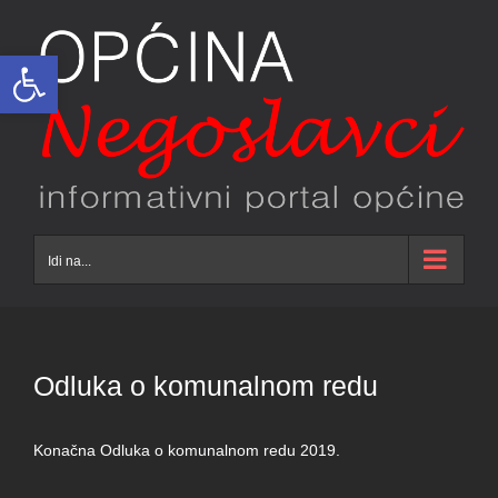
Skip
to
Open toolbar
content
Idi na...
Odluka o komunalnom redu
Konačna Odluka o komunalnom redu 2019.