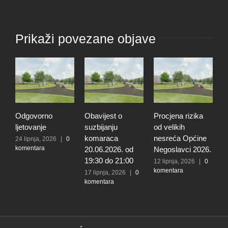
Prikaži povezane objave
Odgovorno
Obavijest o
Procjena rizika
O
ljetovanje
suzbijanju
od velikih
d
komaraca
nesreća Općine
r
24 lipnja, 2026
|
0
komentara
20.06.2026. od
Negoslavci 2026.
r
19:30 do 21:00
n
12 lipnja, 2026
|
0
komentara
O
17 lipnja, 2026
|
0
komentara
N
5
k