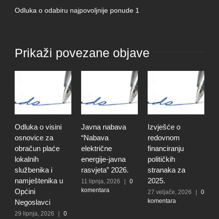
Odluka o odabiru najpovoljnije ponude 1
Prikaži povezane objave
Odluka o visini
Javna nabava
Izvješće o
R
osnovice za
“Nabava
redovnom
o
obračun plaće
električne
financiranju
o
lokalnih
energije-javna
političkih
s
službenika i
rasvjeta” 2026.
stranaka za
2
namještenika u
2025.
11 lipnja, 2026
|
0
2
komentara
k
Općini
27 veljače, 2026
|
0
komentara
Negoslavci
29 lipnja, 2026
|
0