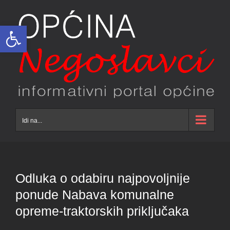
Skip
to
Open toolbar
content
Idi na...
Odluka o odabiru najpovoljnije
ponude Nabava komunalne
opreme-traktorskih priključaka