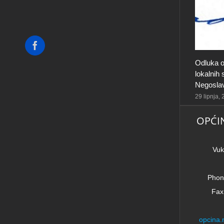
Facebook
Odluka o
lokalnih
Negosla
29 lipnja,
OPĆI
Vuk
Phon
Fax
opcina.