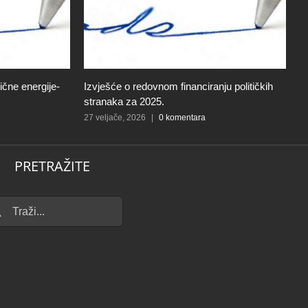
čne energije-
Izvješće o redovnom financiranju političkih
R
stranaka za 2025.
s
27 veljače, 2026
|
0 komentara
20
PRETRAŽITE
...