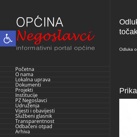
Skip
to
Odluk
content
točak
Open toolbar
Odluka o
Početna
O nama
Lokalna uprava
Dokumenti
Prik
Projekti
Institucije
PZ Negoslavci
Udruženja
Vijesti i obavijesti
Službeni glasnik
Transparentnost
Odbačeni otpad
Arhiva