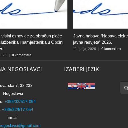
 visini osnovice za obračun plaće
Javna nabava “Nabava elektri
 službenika i namještenika u Općini
javna rasvjeta” 2026.
vci
11 lipnja, 2026
|
0 komentara
 2026
|
0 komentara
NA NEGOSLAVCI
IZABERI JEZIK
Traži
ovarska 7, 32 239
Negoslavci
e:
+385/32/517-054
:
+385/32/517-054
Email:
negoslavci@gmail.com