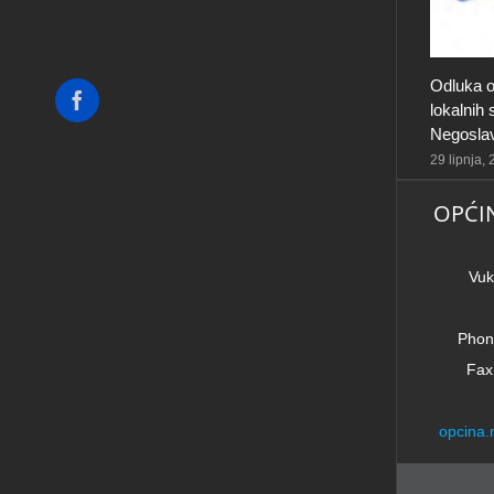
Odluka o
Facebook
lokalnih
Negosla
29 lipnja,
OPĆI
Vuk
Phon
Fax
opcina.