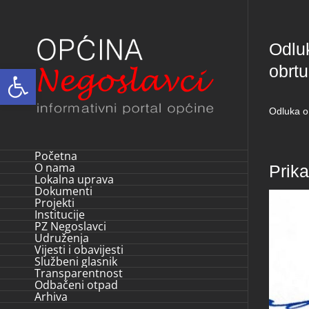
Skip
to
Odlu
content
obrt
Open toolbar
Odluka o
Početna
O nama
Prik
Lokalna uprava
Dokumenti
Projekti
Institucije
PZ Negoslavci
Udruženja
Vijesti i obavijesti
Službeni glasnik
Transparentnost
Odbačeni otpad
Arhiva