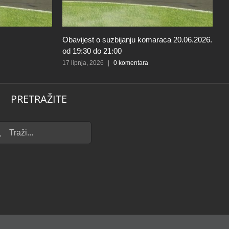
Obavijest o suzbijanju komaraca 20.06.2026.
O
od 19:30 do 21:00
o
17 lipnja, 2026
|
0 komentara
23
PRETRAŽITE
...