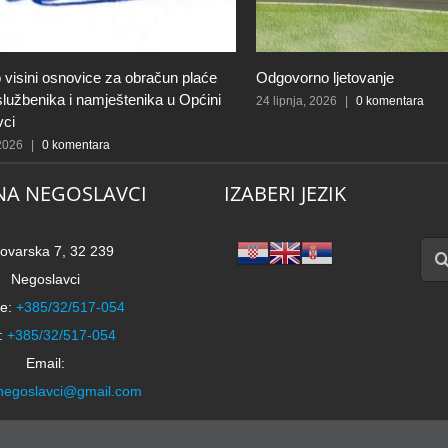
 visini osnovice za obračun plaće
Odgovorno ljetovanje
 službenika i namještenika u Općini
24 lipnja, 2026
|
0 komentara
vci
 2026
|
0 komentara
NA NEGOSLAVCI
IZABERI JEZIK
Traži
ovarska 7, 32 239
Negoslavci
e:
+385/32/517-054
:
+385/32/517-054
Email:
negoslavci@gmail.com