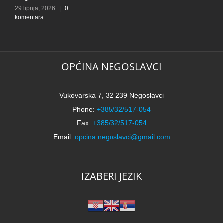
k
29 lipnja, 2026
|
0
komentara
OPĆINA NEGOSLAVCI
Vukovarska 7, 32 239 Negoslavci
Phone:
+385/32/517-054
Fax:
+385/32/517-054
Email:
opcina.negoslavci@gmail.com
IZABERI JEZIK