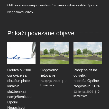
Odluka o osnivanju i sastavu Stožera civilne zaštite Općine
Negoslavci 2025.
Prikaži povezane objave
Odluka o visini
Odgovorno
Procjena rizika
O
osnovice za
ljetovanje
od velikih
d
obračun plaće
nesreća Općine
r
24 lipnja, 2026
|
0
komentara
lokalnih
Negoslavci 2026.
r
službenika i
n
12 lipnja, 2026
|
0
komentara
namještenika u
O
Općini
N
Negoslavci
5