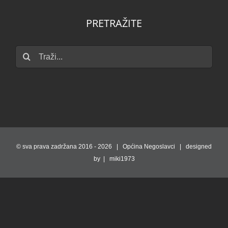
PRETRAŽITE
Traži...
© sva prava zadržana 2016 -
2026 | Općina Negoslavci | designed
by | miki1973