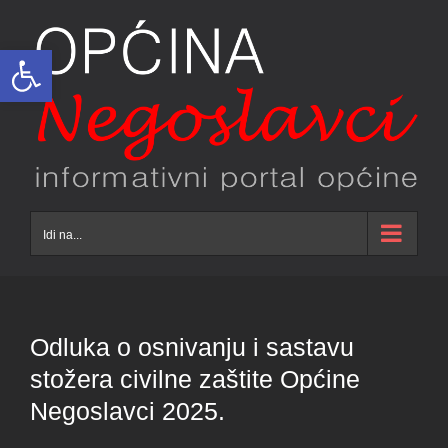
Skip
to
Open toolbar
content
Idi na...
Odluka o osnivanju i sastavu
stožera civilne zaštite Općine
Negoslavci 2025.