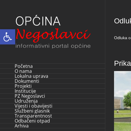
Skip
to
Odlu
content
Open toolbar
Odluka o
Prik
Početna
O nama
Lokalna uprava
Dokumenti
Projekti
Institucije
PZ Negoslavci
Udruženja
Vijesti i obavijesti
Službeni glasnik
Transparentnost
Odbačeni otpad
Arhiva