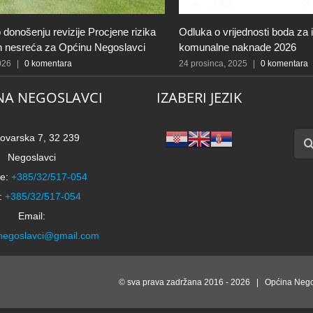
 donošenju revizije Procjene rizika
Odluka o vrijednosti boda za 
ih nesreća za Općinu Negoslavci
komunalne naknade 2026
2026
|
0 komentara
24 prosinca, 2025
|
0 komentara
NA NEGOSLAVCI
IZABERI JEZIK
Traži
ovarska 7, 32 239
Negoslavci
e:
+385/32/517-054
:
+385/32/517-054
Email:
negoslavci@gmail.com
© sva prava zadržana 2016 -
2026 | Općina Nego