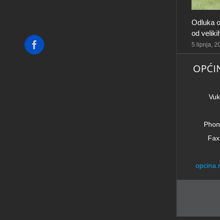
Odluka o
od velik
Facebook
5 lipnja, 
OPĆI
Vuk
Phon
Fax
opcina.