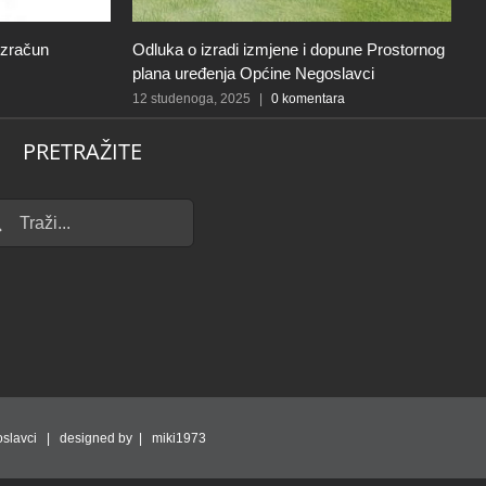
izračun
Odluka o izradi izmjene i dopune Prostornog
I
plana uređenja Općine Negoslavci
k
p
12 studenoga, 2025
|
0 komentara
p
PRETRAŽITE
12
...
slavci | designed by | miki1973