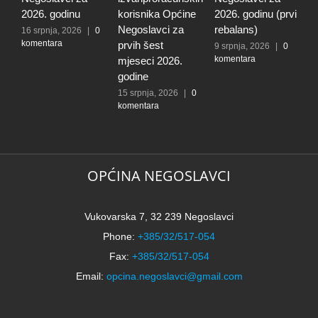
2026. godinu
korisnika Općine
2026. godinu (prvi
s
Negoslavci za
rebalans)
n
16 srpnja, 2026
|
0
komentara
prvih šest
O
9 srpnja, 2026
|
0
komentara
mjeseci 2026.
N
godine
2
k
15 srpnja, 2026
|
0
komentara
OPĆINA NEGOSLAVCI
Vukovarska 7, 32 239 Negoslavci
Phone:
+385/32/517-054
Fax:
+385/32/517-054
Email:
opcina.negoslavci@gmail.com