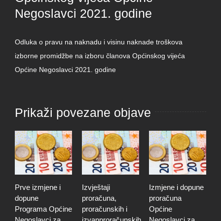
Negoslavci 2021. godine
Odluka o pravu na naknadu i visinu naknade troškova
izborne promidžbe na izboru članova Općinskog vijeća
Općine Negoslavci 2021. godine
Prikaži povezane objave
Prve izmjene i
Izvještaji
Izmjene i dopune
O
dopune
proračuna,
proračuna
o
Programa Općine
proračunskih i
Općine
o
Negoslavci za
izvanproračunskih
Negoslavci za
l