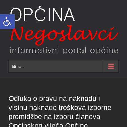
Skip
to
Open toolbar
content
Idi na...
Odluka o pravu na naknadu i
visinu naknade troškova izborne
promidžbe na izboru članova
Općinskog vijeća Općine