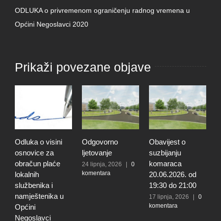
ODLUKA o privremenom ograničenju radnog vremena u
Općini Negoslavci 2020
Prikaži povezane objave
Odluka o visini
Odgovorno
Obavijest o
O
osnovice za
ljetovanje
suzbijanju
d
obračun plaće
komaraca
u
24 lipnja, 2026
|
0
komentara
lokalnih
20.06.2026. od
E
službenika i
19:30 do 21:00
2
k
namještenika u
17 lipnja, 2026
|
0
komentara
Općini
Negoslavci