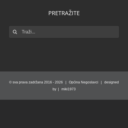
PRETRAŽITE
Traži...
© sva prava zadržana 2016 -
2026 | Općina Negoslavci | designed
by | miki1973