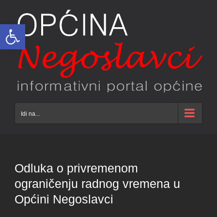
Skip
to
Open toolbar
content
Idi na...
Odluka o privremenom
ograničenju radnog vremena u
Općini Negoslavci