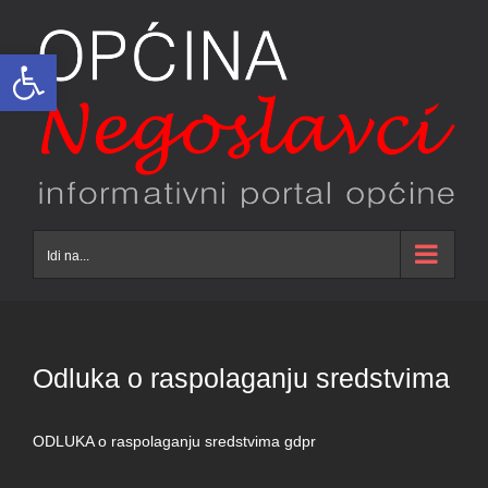
Skip
to
Open toolbar
content
Idi na...
Odluka o raspolaganju sredstvima
ODLUKA o raspolaganju sredstvima gdpr