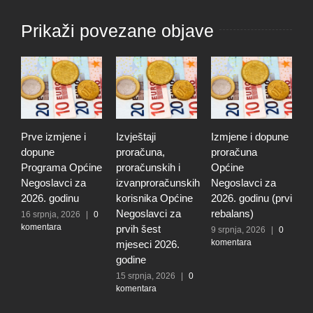
Prikaži povezane objave
Prve izmjene i
Izvještaji
Izmjene i dopune
I
dopune
proračuna,
proračuna
i
Programa Općine
proračunskih i
Općine
p
Negoslavci za
izvanproračunskih
Negoslavci za
N
2026. godinu
korisnika Općine
2026. godinu (prvi
2
Negoslavci za
rebalans)
16 srpnja, 2026
|
0
2
komentara
k
prvih šest
9 srpnja, 2026
|
0
komentara
mjeseci 2026.
godine
15 srpnja, 2026
|
0
komentara