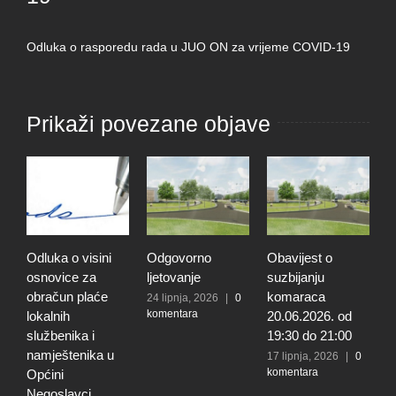
Odluka o rasporedu rada u JUO ON za vrijeme COVID-19
Prikaži povezane objave
Odluka o visini
Odgovorno
Obavijest o
O
osnovice za
ljetovanje
suzbijanju
d
obračun plaće
komaraca
u
24 lipnja, 2026
|
0
komentara
lokalnih
20.06.2026. od
E
službenika i
19:30 do 21:00
2
k
namještenika u
17 lipnja, 2026
|
0
komentara
Općini
Negoslavci