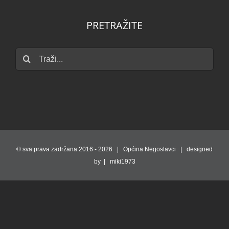
PRETRAŽITE
Traži...
© sva prava zadržana 2016 -
2026 | Općina Negoslavci | designed
by | miki1973