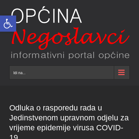
Skip
to
Open toolbar
content
Idi na...
Odluka o rasporedu rada u
Jedinstvenom upravnom odjelu za
vrijeme epidemije virusa COVID-
19