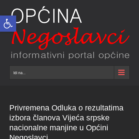
Skip
to
Open toolbar
content
Idi na...
Privremena Odluka o rezultatima
izbora članova Vijeća srpske
nacionalne manjine u Općini
Negoslavci