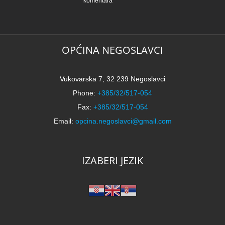
komentara
N
5
k
OPĆINA NEGOSLAVCI
Vukovarska 7, 32 239 Negoslavci
Phone:
+385/32/517-054
Fax:
+385/32/517-054
Email:
opcina.negoslavci@gmail.com
IZABERI JEZIK