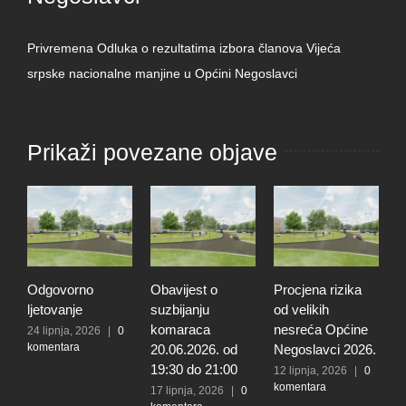
Privremena Odluka o rezultatima izbora članova Vijeća
srpske nacionalne manjine u Općini Negoslavci
Prikaži povezane objave
Odgovorno
Obavijest o
Procjena rizika
O
ljetovanje
suzbijanju
od velikih
d
komaraca
nesreća Općine
r
24 lipnja, 2026
|
0
komentara
20.06.2026. od
Negoslavci 2026.
r
19:30 do 21:00
n
12 lipnja, 2026
|
0
komentara
O
17 lipnja, 2026
|
0