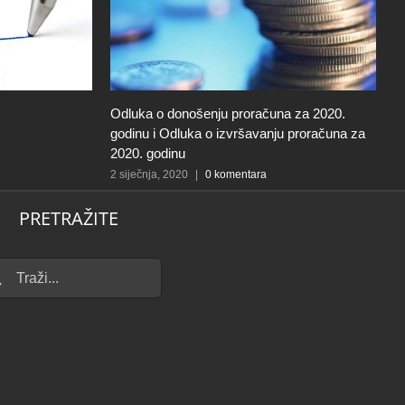
Odluka o donošenju proračuna za 2020.
P
godinu i Odluka o izvršavanju proračuna za
g
2020. godinu
2 
2 siječnja, 2020
|
0 komentara
PRETRAŽITE
...