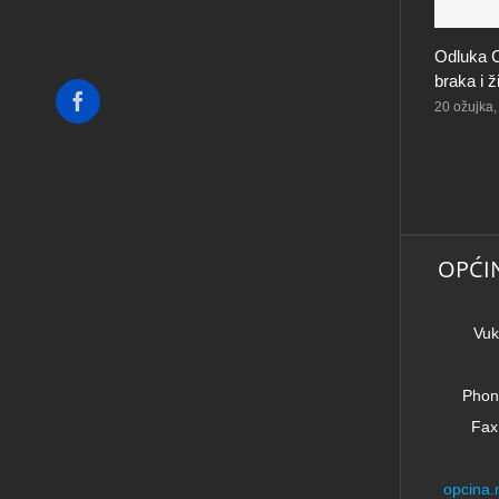
Odluka C
braka i 
Facebook
20 ožujka,
OPĆI
Vuk
Phon
Fax
opcina.