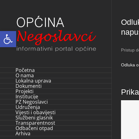
Skip
to
Odluk
content
napuš
Open toolbar
Pristup 
Odluka o
Početna
O nama
Lokalna uprava
Dokumenti
Prik
Projekti
Institucije
PZ Negoslavci
Udruženja
Vijesti i obavijesti
Službeni glasnik
Transparentnost
Odbačeni otpad
Arhiva