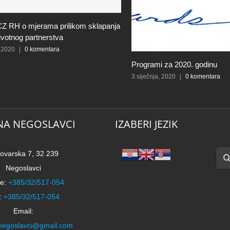
Z RH o mjerama prilikom sklapanja
životnog partnerstva
 2020
|
0 komentara
Programi za 2020. godinu
3 siječnja, 2020
|
0 komentara
NA NEGOSLAVCI
IZABERI JEZIK
Traži
ovarska 7, 32 239
Negoslavci
e:
+385/32/517-054
:
+385/32/517-054
Email:
negoslavci@gmail.com