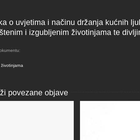
a o uvjetima i načinu držanja kućnih lj
tenim i izgubljenim životinjama te divlj
dokumentu:
 životinjama
aži povezane objave