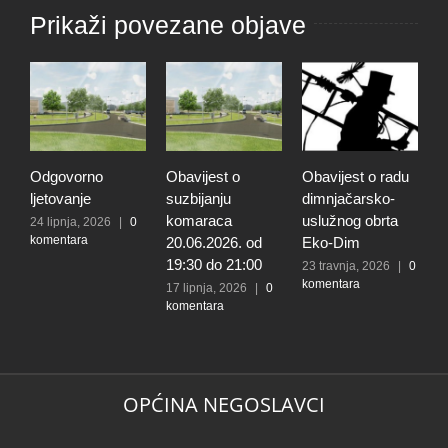
Prikaži povezane objave
Odgovorno
Obavijest o
Obavijest o radu
O
ljetovanje
suzbijanju
dimnjačarsko-
p
komaraca
uslužnog obrta
s
24 lipnja, 2026
|
0
komentara
20.06.2026. od
Eko-Dim
p
19:30 do 21:00
d
23 travnja, 2026
|
0
komentara
l
17 lipnja, 2026
|
0
komentara
t
k
N
2
k
OPĆINA NEGOSLAVCI