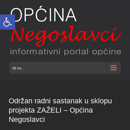
Skip
to
Open toolbar
content
Idi na...
Održan radni sastanak u sklopu
projekta ZAŽELI – Općina
Negoslavci