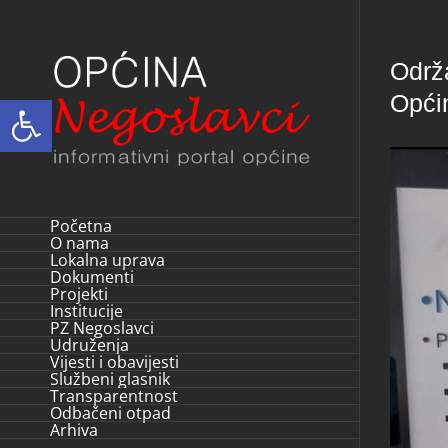
Skip
to
Održ
content
Opći
Open toolbar
Početna
O nama
Lokalna uprava
Dokumenti
Projekti
Institucije
PZ Negoslavci
Udruženja
Vijesti i obavijesti
Službeni glasnik
Transparentnost
Odbačeni otpad
Arhiva