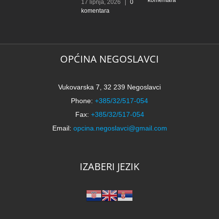
komentara
l
17 lipnja, 2026
|
0
komentara
t
k
N
21
k
OPĆINA NEGOSLAVCI
Vukovarska 7, 32 239 Negoslavci
Phone:
+385/32/517-054
Fax:
+385/32/517-054
Email:
opcina.negoslavci@gmail.com
IZABERI JEZIK