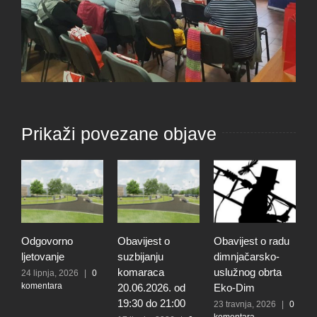
Prikaži povezane objave
Odgovorno
Obavijest o
Obavijest o radu
O
ljetovanje
suzbijanju
dimnjačarsko-
p
komaraca
uslužnog obrta
s
24 lipnja, 2026
|
0
komentara
20.06.2026. od
Eko-Dim
p
19:30 do 21:00
de
23 travnja, 2026
|
0