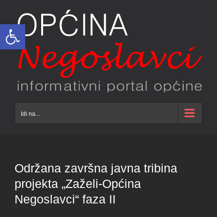
Skip
to
Open toolbar
content
Idi na...
Održana završna javna tribina
projekta „Zaželi-Općina
Negoslavci“ faza II