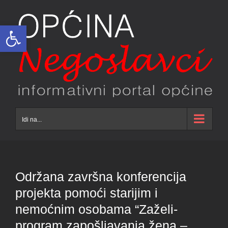
Skip
to
Open toolbar
content
Idi na...
Održana završna konferencija
projekta pomoći starijim i
nemoćnim osobama “Zaželi-
program zapošljavanja žena –