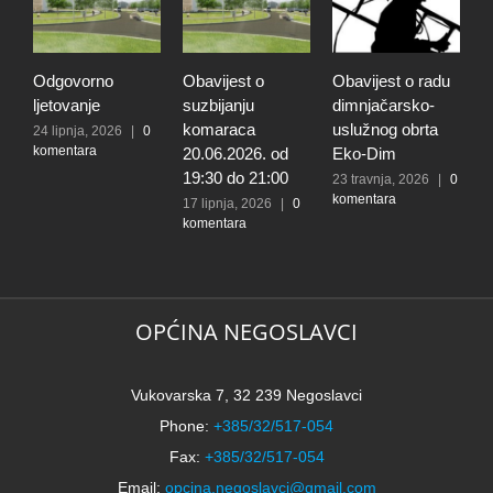
Odgovorno
Obavijest o
Obavijest o radu
O
ljetovanje
suzbijanju
dimnjačarsko-
p
komaraca
uslužnog obrta
s
24 lipnja, 2026
|
0
komentara
20.06.2026. od
Eko-Dim
p
19:30 do 21:00
d
23 travnja, 2026
|
0
komentara
l
17 lipnja, 2026
|
0
komentara
t
k
N
2
k
OPĆINA NEGOSLAVCI
Vukovarska 7, 32 239 Negoslavci
Phone:
+385/32/517-054
Fax:
+385/32/517-054
Email:
opcina.negoslavci@gmail.com