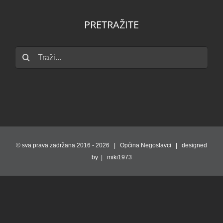
PRETRAŽITE
Traži...
© sva prava zadržana 2016 -
2026 | Općina Negoslavci | designed
by | miki1973