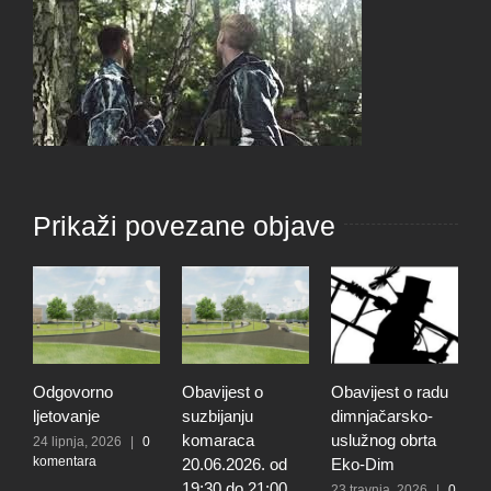
Prikaži povezane objave
Odgovorno
Obavijest o
Obavijest o radu
O
ljetovanje
suzbijanju
dimnjačarsko-
p
komaraca
uslužnog obrta
s
24 lipnja, 2026
|
0
komentara
20.06.2026. od
Eko-Dim
p
19:30 do 21:00
d
23 travnja, 2026
|
0