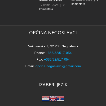
komentara
l
17 lipnja, 2026
|
0
komentara
t
k
N
2
k
OPĆINA NEGOSLAVCI
Vukovarska 7, 32 239 Negoslavci
Phone:
+385/32/517-054
Fax:
+385/32/517-054
Email:
opcina.negoslavci@gmail.com
IZABERI JEZIK