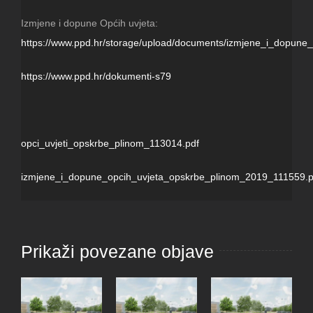
Izmjene i dopune Općih uvjeta:
https://www.ppd.hr/storage/upload/documents/izmjene_i_dopun
https://www.ppd.hr/dokumenti-s79
opci_uvjeti_opskrbe_plinom_113014.pdf
izmjene_i_dopune_opcih_uvjeta_opskrbe_plinom_2019_111559.p
Prikaži povezane objave