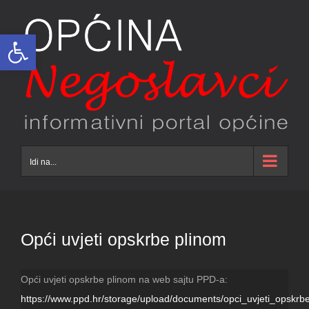
Skip
to
Open toolbar
content
Idi na...
Opći uvjeti opskrbe plinom
Opći uvjeti opskrbe plinom na web sajtu PPD-a:
https://www.ppd.hr/storage/upload/documents/opci_uvjeti_opsk