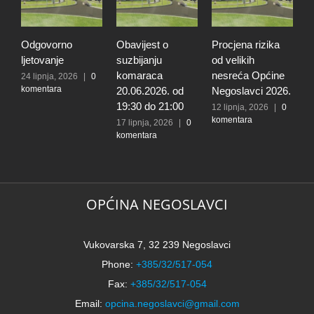
Odgovorno
Obavijest o
Procjena rizika
O
ljetovanje
suzbijanju
od velikih
d
komaraca
nesreća Općine
r
24 lipnja, 2026
|
0
komentara
20.06.2026. od
Negoslavci 2026.
r
19:30 do 21:00
n
12 lipnja, 2026
|
0
komentara
O
17 lipnja, 2026
|
0
komentara
N
5
k
OPĆINA NEGOSLAVCI
Vukovarska 7, 32 239 Negoslavci
Phone:
+385/32/517-054
Fax:
+385/32/517-054
Email:
opcina.negoslavci@gmail.com