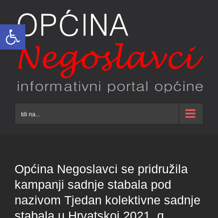
Skip
to
Open toolbar
content
Idi na...
Općina Negoslavci se pridružila
kampanji sadnje stabala pod
nazivom Tjedan kolektivne sadnje
stabala u Hrvatskoj 2021. g.