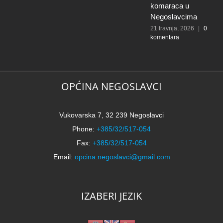
komaraca u
stana mladim
Negoslavcima
obiteljima na
području
21 travnja, 2026
|
0
komentara
Vukovarsko-
srijemske
županije za 2025.
godinu
20 travnja, 2026
|
0
komentara
OPĆINA NEGOSLAVCI
Vukovarska 7, 32 239 Negoslavci
Phone:
+385/32/517-054
Fax:
+385/32/517-054
Email:
opcina.negoslavci@gmail.com