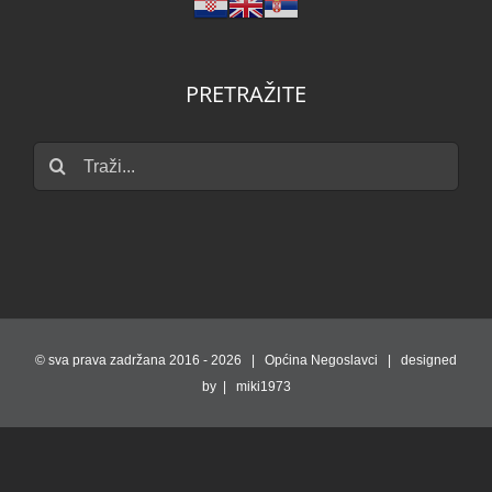
IZABERI JEZIK
PRETRAŽITE
Traži...
© sva prava zadržana 2016 -
2026 | Općina Negoslavci | designed
by | miki1973