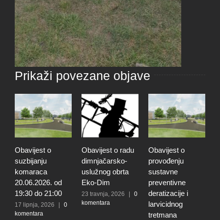
Prikaži povezane objave
Obavijest o radu
Obavijest o
JAVNI POZIV za
dimnjačarsko-
provođenju
podnošenje
uslužnog obrta
sustavne
prijava za
 od
Eko-Dim
preventivne
ostvarivanje
:00
deratizacije i
prava na
23 travnja, 2026
|
0
komentara
larvicidnog
sufinanciranje
6
|
0
tretmana
kupnje kuće ili