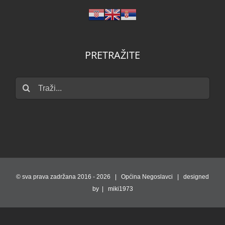
PRETRAŽITE
Traži...
© sva prava zadržana 2016 -
2026 | Općina Negoslavci | designed
by | miki1973