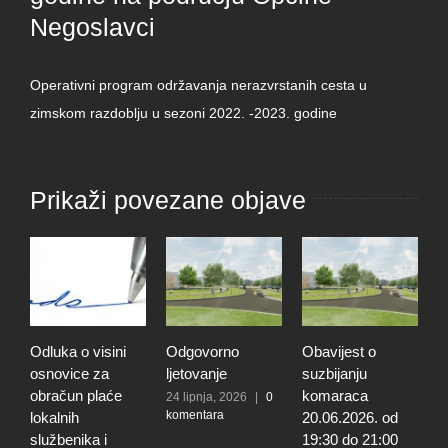
Negoslavci
Operativni program održavanja nerazvrstanih cesta u
zimskom razdoblju u sezoni 2022. -2023. godine
Prikaži povezane objave
Odluka o visini
Odgovorno
Obavijest o
P
osnovice za
ljetovanje
suzbijanju
o
obračun plaće
komaraca
n
24 lipnja, 2026
|
0
komentara
lokalnih
20.06.2026. od
N
službenika i
19:30 do 21:00
1