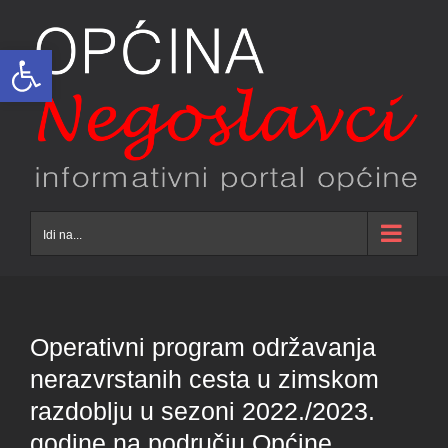
Skip
to
Open toolbar
content
Idi na...
Operativni program održavanja
nerazvrstanih cesta u zimskom
razdoblju u sezoni 2022./2023.
godine na području Općine