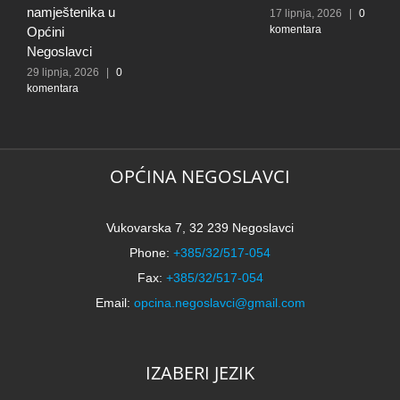
k
namještenika u
17 lipnja, 2026
|
0
komentara
Općini
Negoslavci
29 lipnja, 2026
|
0
komentara
OPĆINA NEGOSLAVCI
Vukovarska 7, 32 239 Negoslavci
Phone:
+385/32/517-054
Fax:
+385/32/517-054
Email:
opcina.negoslavci@gmail.com
IZABERI JEZIK