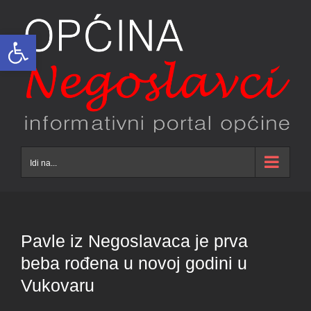
Skip
to
Open toolbar
content
Idi na...
Pavle iz Negoslavaca je prva
beba rođena u novoj godini u
Vukovaru