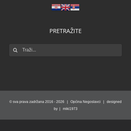
PRETRAŽITE
Traži...
© sva prava zadržana 2016 -
2026 | Općina Negoslavci | designed
by | miki1973