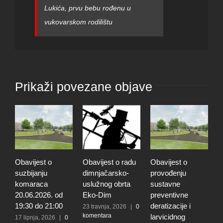
Lukića, prvu bebu rođenu u
vukovarskom rodilištu
Prikaži povezane objave
Obavijest o
Obavijest o radu
Obavijest o
J
suzbijanju
dimnjačarsko-
provođenju
p
komaraca
uslužnog obrta
sustavne
p
20.06.2026. od
Eko-Dim
preventivne
o
19:30 do 21:00
deratizacije i
p
23 travnja, 2026
|
0
komentara
larvicidnog
s
17 lipnja, 2026
|
0