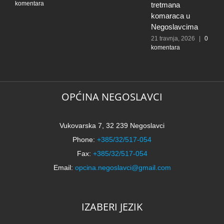
komentara
tretmana
k
komaraca u
s
Negoslavcima
o
p
21 travnja, 2026
|
0
komentara
V
s
ž
g
OPĆINA NEGOSLAVCI
2
k
Vukovarska 7, 32 239 Negoslavci
Phone:
+385/32/517-054
Fax:
+385/32/517-054
Email:
opcina.negoslavci@gmail.com
IZABERI JEZIK