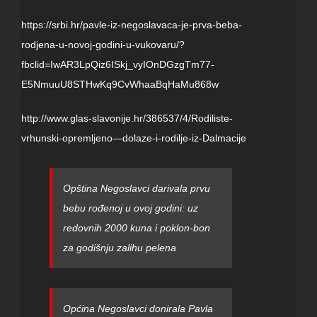
https://srbi.hr/pavle-iz-negoslavaca-je-prva-beba-
rodjena-u-novoj-godini-u-vukovaru/?
fbclid=IwAR3LpQiz6ISkj_vyIOnDGzgTm77-
E5NmuuU8STHwKq9CvWhaaBqHaMu868w
http://www.glas-slavonije.hr/386537/4/Rodiliste-
vrhunski-opremljeno—dolaze-i-rodilje-iz-Dalmacije
Opština Negoslavci darivala prvu
bebu rođenoj u ovoj godini: uz
redovnih 2000 kuna i poklon-bon
za godišnju zalihu pelena
Općina Negoslavci donirala Pavla