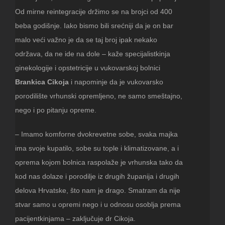
Od mirne reintegracije držimo se na brojci od 400
beba godišnje. Iako bismo bili srećniji da je on bar
malo veći važno je da se taj broj ipak nekako
održava, da ne ide na dole – kaže specijalistkinja
ginekologije i opstetricije u vukovarskoj bolnici
Brankica Cikoja
i napominje da je vukovarsko
porodilište vrhunski opremljeno, ne samo smeštajno,
nego i po pitanju opreme.
– Imamo komforne dvokrevetne sobe, svaka majka
ima svoje kupatilo, sobe su tople i klimatizovane, a i
oprema kojom bolnica raspolaže je vrhunska tako da
kod nas dolaze i porodilje iz drugih županija i drugih
delova Hrvatske, što nam je drago. Smatram da nije
stvar samo u opremi nego i u odnosu osoblja prema
pacijentkinjama – zaključuje dr Cikoja.