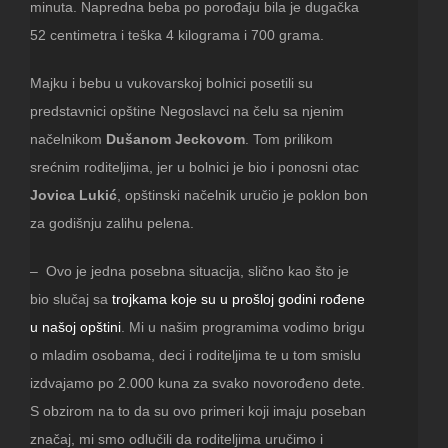
minuta. Napredna beba po porođaju bila je dugačka
52 centimetra i teška 4 kilograma i 700 grama.
Majku i bebu u vukovarskoj bolnici posetili su
predstavnici opštine Negoslavci na čelu sa njenim
načelnikom
Dušanom Jeckovom
. Tom prilikom
srećnim roditeljima, jer u bolnici je bio i ponosni otac
Jovica Lukić
, opštinski načelnik uručio je poklon bon
za godišnju zalihu pelena.
– Ovo je jedna posebna situacija, slično kao što je
bio slučaj sa
trojkama koje su u prošloj godini rođene
u našoj opštini
. Mi u našim programima vodimo brigu
o mladim osobama, deci i roditeljima te u tom smislu
izdvajamo po 2.000 kuna za svako novorođeno dete.
S obzirom na to da su ovo primeri koji imaju poseban
značaj, mi smo odlučili da roditeljima uručimo i