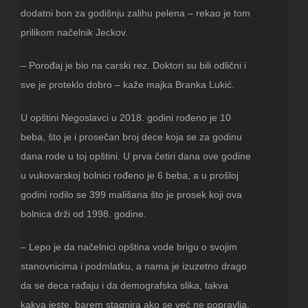
dodatni bon za godišnju zalihu pelena – rekao je tom
prilikom načelnik Jeckov.
– Porođaj je bio na carski rez. Doktori su bili odlični i
sve je proteklo dobro – kaže majka Branka Lukić.
U opštini Negoslavci u 2018. godini rođeno je 10
beba, što je i prosečan broj dece koja se za godinu
dana rode u toj opštini. U prva četiri dana ove godine
u vukovarskoj bolnici rođeno je 6 beba, a u prošloj
godini rodilo se 399 mališana što je prosek koji ova
bolnica drži od 1998. godine.
– Lepo je da načelnici opština vode brigu o svojim
stanovnicima i podmlatku, a nama je izuzetno drago
da se deca rađaju i da demografska slika, takva
kakva jeste, barem stagnira ako se već ne popravlja.