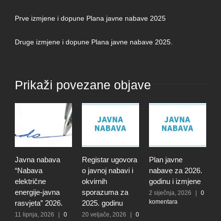
Prve izmjene i dopune Plana javne nabave 2025
Druge izmjene i dopune Plana javne nabave 2025.
Prikaži povezane objave
Javna nabava
Registar ugovora
Plan javne
J
“Nabava
o javnoj nabavi i
nabave za 2026.
“
električne
okvirnih
godinu i izmjene
p
energije-javna
sporazuma za
V
2 siječnja, 2026
|
0
komentara
rasvjeta” 2026.
2025. godinu
u
11 lipnja, 2026
|
0
20 veljače, 2026
|
0
4