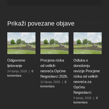
Prikaži povezane objave
Odgovorno
Procjena rizika
Odluka o
T
ljetovanje
od velikih
donošenju
u
nesreća Općine
revizije Procjene
p
24 lipnja, 2026
|
0
komentara
Negoslavci 2026.
rizika od velikih
O
nesreća za
N
12 lipnja, 2026
|
0
komentara
Općinu
1
k
Negoslavci
5 lipnja, 2026
|
0
komentara