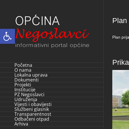
Skip
to
Plan 
content
Open toolbar
Plan pri
Prik
Početna
O nama
Lokalna uprava
Dokumenti
Projekti
Institucije
PZ Negoslavci
Udruženja
Vijesti i obavijesti
Službeni glasnik
Transparentnost
Odbačeni otpad
Arhiva