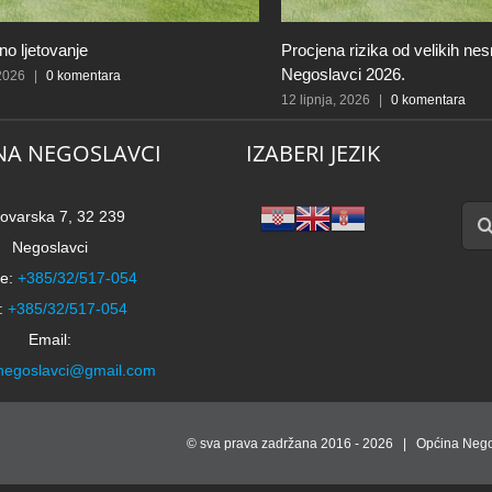
o ljetovanje
Procjena rizika od velikih ne
Negoslavci 2026.
 2026
|
0 komentara
12 lipnja, 2026
|
0 komentara
NA NEGOSLAVCI
IZABERI JEZIK
Traži
ovarska 7, 32 239
Negoslavci
e:
+385/32/517-054
:
+385/32/517-054
Email:
negoslavci@gmail.com
© sva prava zadržana 2016 -
2026 | Općina Nego