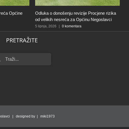
sreća Općine
Odluka o donošenju revizije Procjene rizika
T
od velikih nesreća za Općinu Negoslavci
O
5 lipnja, 2026
|
0 komentara
16
PRETRAŽITE
...
slavci | designed by | miki1973