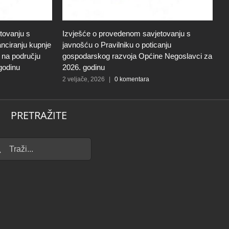
tovanju s
Izvješće o provedenom savjetovanju s
S
anciranju kupnje
javnošću o Pravilniku o poticanju
g
i na području
gospodarskog razvoja Općine Negoslavci za
m
godinu
2026. godinu
š
2 veljače, 2026
|
0 komentara
9 
PRETRAŽITE
...