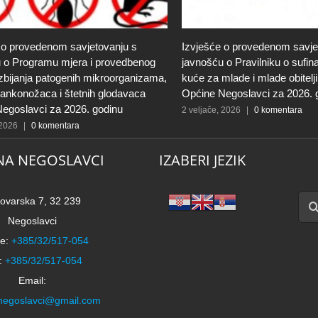
 o provedenom savjetovanju s
Izvješće o provedenom savje
 o Programu mjera i provedbenog
javnošću o Pravilniku o sufin
zbijanja patogenih mikroorganizama,
kuće za mlade i mlade obitelj
člankonožaca i štetnih glodavaca
Općine Negoslavci za 2026. 
egoslavci za 2026. godinu
2 veljače, 2026
|
0 komentara
 2026
|
0 komentara
NA NEGOSLAVCI
IZABERI JEZIK
Traži
ovarska 7, 32 239
Negoslavci
e:
+385/32/517-054
:
+385/32/517-054
Email:
negoslavci@gmail.com