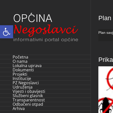
Skip
to
Plan
content
Open toolbar
Plan sav
Početna
Prik
O nama
Lokalna uprava
Dokumenti
Projekti
Institucije
PZ Negoslavci
Udruženja
Vijesti i obavijesti
Službeni glasnik
Transparentnost
Odbačeni otpad
Arhiva