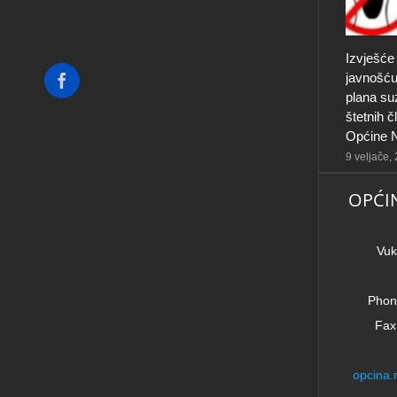
Izvješće
javnošću
Facebook
plana su
štetnih 
Općine N
9 veljače,
OPĆI
Vuk
Phon
Fax
opcina.