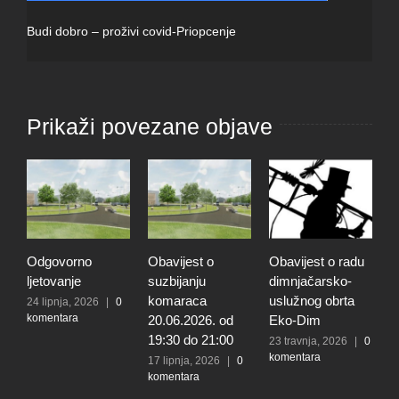
Budi dobro – proživi covid-Priopcenje
Prikaži povezane objave
Odgovorno
Obavijest o
Obavijest o radu
O
ljetovanje
suzbijanju
dimnjačarsko-
p
komaraca
uslužnog obrta
s
24 lipnja, 2026
|
0
komentara
20.06.2026. od
Eko-Dim
p
19:30 do 21:00
d
23 travnja, 2026
|
0
komentara
l
17 lipnja, 2026
|
0
komentara
t
k