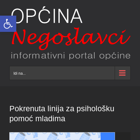
Skip
to
Open toolbar
content
Idi na...
Pokrenuta linija za psihološku
pomoć mladima