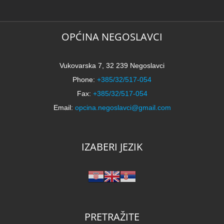
N
2
k
OPĆINA NEGOSLAVCI
Vukovarska 7, 32 239 Negoslavci
Phone:
+385/32/517-054
Fax:
+385/32/517-054
Email:
opcina.negoslavci@gmail.com
IZABERI JEZIK
PRETRAŽITE