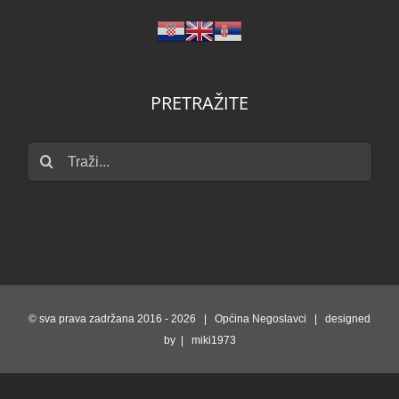
PRETRAŽITE
Traži...
© sva prava zadržana 2016 -
2026 | Općina Negoslavci | designed
by | miki1973