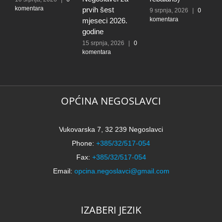
komentara
k
prvih šest
9 srpnja, 2026
|
0
komentara
mjeseci 2026.
godine
15 srpnja, 2026
|
0
komentara
OPĆINA NEGOSLAVCI
Vukovarska 7, 32 239 Negoslavci
Phone:
+385/32/517-054
Fax:
+385/32/517-054
Email:
opcina.negoslavci@gmail.com
IZABERI JEZIK