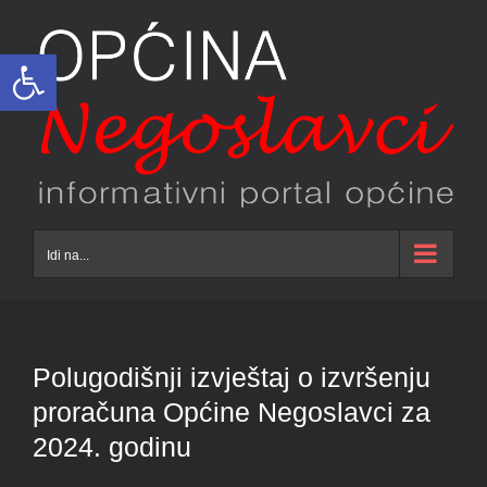
Skip
to
Open toolbar
content
Idi na...
Polugodišnji izvještaj o izvršenju
proračuna Općine Negoslavci za
2024. godinu