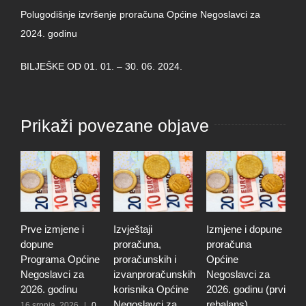
Polugodišnje izvršenje proračuna Općine Negoslavci za
2024. godinu
BILJEŠKE OD 01. 01. – 30. 06. 2024.
Prikaži povezane objave
Prve izmjene i
Izvještaji
Izmjene i dopune
I
dopune
proračuna,
proračuna
i
Programa Općine
proračunskih i
Općine
p
Negoslavci za
izvanproračunskih
Negoslavci za
N
2026. godinu
korisnika Općine
2026. godinu (prvi
2
Negoslavci za
rebalans)
16 srpnja, 2026
|
0
2