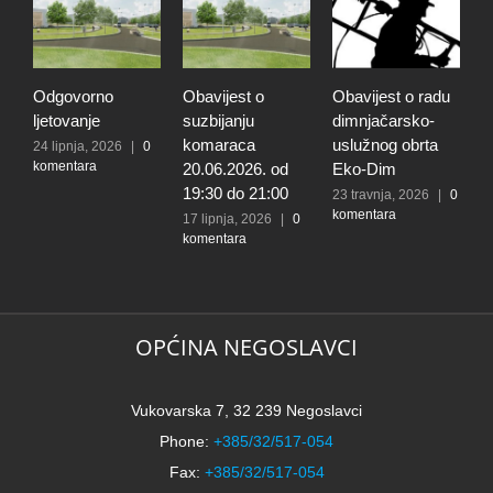
Odgovorno
Obavijest o
Obavijest o radu
O
ljetovanje
suzbijanju
dimnjačarsko-
p
komaraca
uslužnog obrta
s
24 lipnja, 2026
|
0
komentara
20.06.2026. od
Eko-Dim
p
19:30 do 21:00
d
23 travnja, 2026
|
0
komentara
l
17 lipnja, 2026
|
0
komentara
t
k
N
2
k
OPĆINA NEGOSLAVCI
Vukovarska 7, 32 239 Negoslavci
Phone:
+385/32/517-054
Fax:
+385/32/517-054