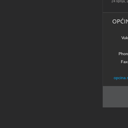
24 lipnja, 2026
|
0 komentara
OPĆI
Vuk
Phon
Fax
opcina.