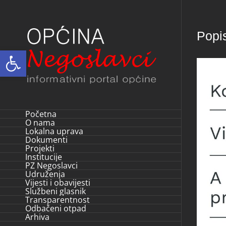
Skip
to
Popis
content
Open toolbar
Početna
O nama
Lokalna uprava
Dokumenti
Projekti
Institucije
PZ Negoslavci
Udruženja
Vijesti i obavijesti
Službeni glasnik
Transparentnost
Odbačeni otpad
Arhiva