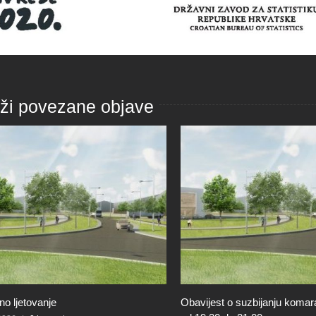
aži povezane objave
Obavijest o suzbijanju komaraca 20.06.2026.
Obavijest