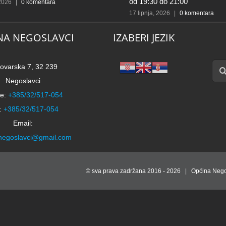
od 19:30 do 21:00
obrta Ek
17 lipnja, 2026
|
0 komentara
23 travnja,
NA NEGOSLAVCI
IZABERI JEZIK
Traži
ovarska 7, 32 239
Negoslavci
e:
+385/32/517-054
:
+385/32/517-054
Email:
negoslavci@gmail.com
© sva prava zadržana 2016 -
2026 | Općina Nego