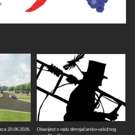
 o radu dimnjačarsko-uslužnog
Obavijest o provođenju susta