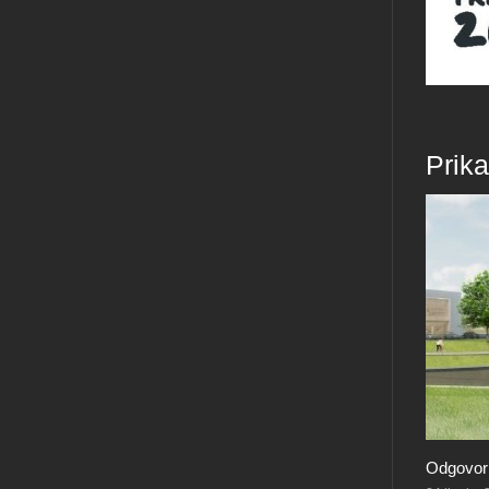
Prik
Odgovorno ljetovanje