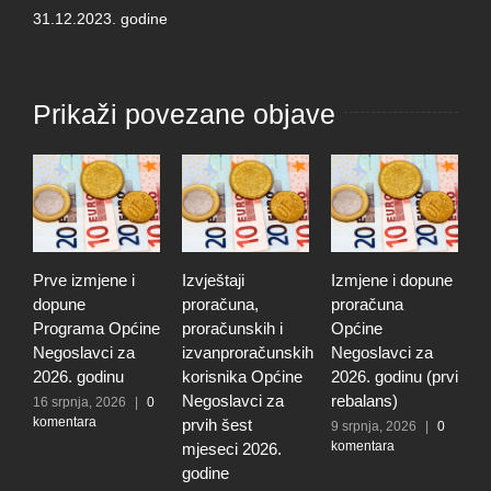
31.12.2023. godine
Prikaži povezane objave
Prve izmjene i
Izvještaji
Izmjene i dopune
I
dopune
proračuna,
proračuna
i
Programa Općine
proračunskih i
Općine
p
Negoslavci za
izvanproračunskih
Negoslavci za
N
2026. godinu
korisnika Općine
2026. godinu (prvi
2
Negoslavci za
rebalans)
16 srpnja, 2026
|
0
2
komentara
k
prvih šest
9 srpnja, 2026
|
0
komentara
mjeseci 2026.
godine