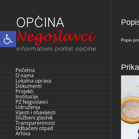
Skip
to
Popi
content
Open toolbar
Popis pr
Prik
Početna
O nama
Lokalna uprava
Dokumenti
Projekti
Institucije
PZ Negoslavci
Udruženja
Vijesti i obavijesti
Službeni glasnik
Transparentnost
Odbačeni otpad
Arhiva