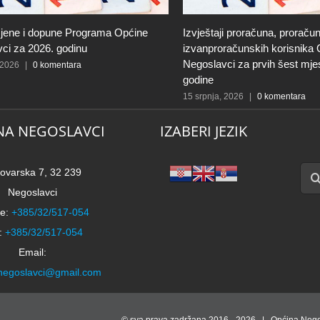
jene i dopune Programa Općine
Izvještaji proračuna, proračun
ci za 2026. godinu
izvanproračunskih korisnika
Negoslavci za prvih šest mje
 2026
|
0 komentara
godine
15 srpnja, 2026
|
0 komentara
NA NEGOSLAVCI
IZABERI JEZIK
Traži
ovarska 7, 32 239
Negoslavci
e:
+385/32/517-054
:
+385/32/517-054
Email:
negoslavci@gmail.com