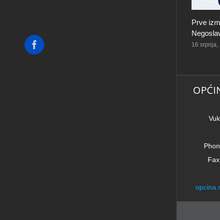
Prve izm
Negoslav
Facebook
16 srpnja,
OPĆI
Vuk
Phon
Fax
opcina.