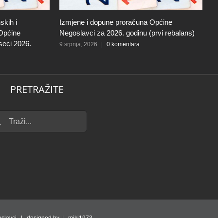
skih i
Izmjene i dopune proračuna Općine
I
 Općine
Negoslavci za 2026. godinu (prvi rebalans)
N
seci 2026.
9 srpnja, 2026
|
0 komentara
27
PRETRAŽITE
...