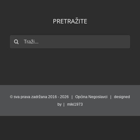
PRETRAŽITE
Traži...
© sva prava zadržana 2016 -
2026 | Općina Negoslavci | designed
by | miki1973