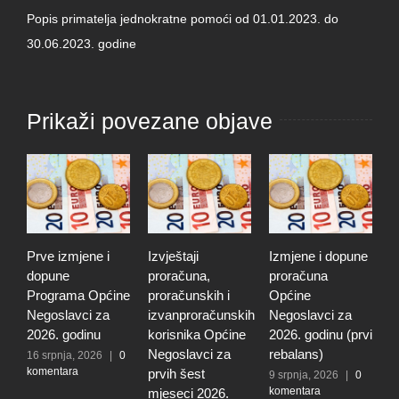
Popis primatelja jednokratne pomoći od 01.01.2023. do
30.06.2023. godine
Prikaži povezane objave
Prve izmjene i
Izvještaji
Izmjene i dopune
I
dopune
proračuna,
proračuna
i
Programa Općine
proračunskih i
Općine
p
Negoslavci za
izvanproračunskih
Negoslavci za
N
2026. godinu
korisnika Općine
2026. godinu (prvi
2
Negoslavci za
rebalans)
16 srpnja, 2026
|
0
2
komentara
k
prvih šest
9 srpnja, 2026
|
0
komentara
mjeseci 2026.